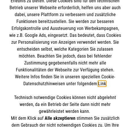
Erlebnis zu bieten. Diese Cookies sind für den technischen
Betrieb unserer Webseite erforderlich, helfen uns aber auch
dabei, unsere Plattform zu verbessern und zusätzliche
Sabine Stachowiak
Funktionen bereitzustellen. Sie werden zur besseren
Erfolgskontrolle und Aussteuerung von Werbekampagnen,
geb. 1976, verheiratet. Gelernte
wie z.B. Google Ads, eingesetzt. Das bedeutet, dass Cookies
Rechtsanwaltsfachangestellte, geprüfte
zur Personalisierung von Anzeigen verwendet werden. Sie
entscheiden selbst, welche Kategorien Sie zulassen
Betriebswirtin bsb, Therapeutin für
möchten. Beachten Sie jedoch, dass bei fehlender
systemisches Anti-Gewalt-, Konflikt- und
Zustimmung gegebenenfalls nicht mehr alle
Deeskalationstraining. Seit 2014 Sekretärin
Funktionalitäten der Webseite zur Verfügung stehen.
im Geistlichen Zentrum der Malteser.
Weitere Infos finden Sie in unseren speziellen Cookie-
Verantwortlich für Anmeldungen und
Datenschutzhinweisen unter folgendem
Link
.
Verwaltung.
Technisch notwendige Cookies können nicht abgelehnt
Telefon
+49 (0) 2263 800-103
werden, da ein Betrieb der Seite dann nicht mehr
gewährleistet werden kann.
E-Mail
Mit dem Klick auf
Alle akzeptieren
stimmen Sie zusätzlich
dem Gebrauch der nicht notwendigen Cookies zu. Um Ihre