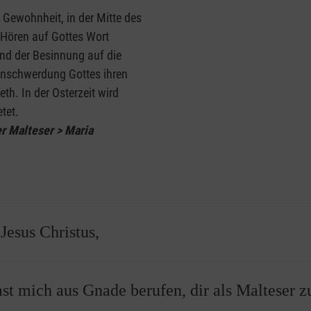
e Gewohnheit, in der Mitte des
Hören auf Gottes Wort
nd der Besinnung auf die
enschwerdung Gottes ihren
th. In der Osterzeit wird
tet.
r Malteser > Maria
Jesus Christus,
Malteser Gebet beginnt mit der Anrufung unseres Herrn. Damit 
st mich aus Gnade berufen, dir als Malteser z
llen, wer es ist, zu dem wir beten.