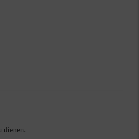
bringen wir zum Ausdruck, dass wir uns immer bewusst
u dienen.