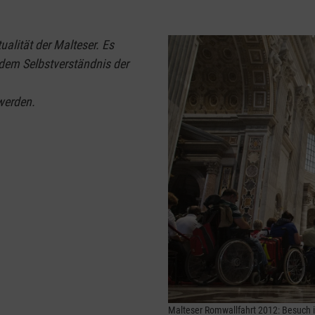
alität der Malteser. Es
dem Selbstverständnis der
erden.
Malteser Romwallfahrt 2012: Besuch i