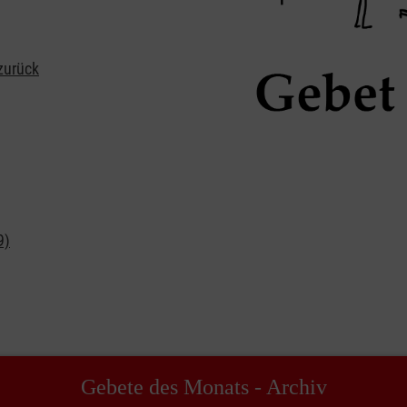
 zurück
9)
Gebete des Monats - Archiv