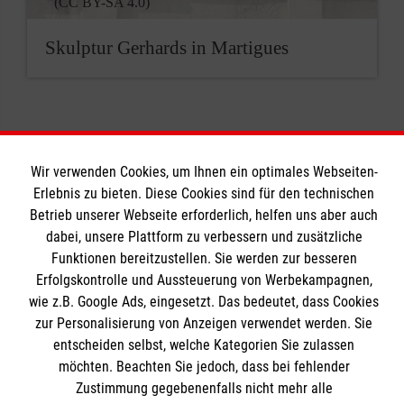
(CC BY-SA 4.0)
Skulptur Gerhards in Martigues
Wir verwenden Cookies, um Ihnen ein optimales Webseiten-
Erlebnis zu bieten. Diese Cookies sind für den technischen
Geistliches Zentrum
Betrieb unserer Webseite erforderlich, helfen uns aber auch
dabei, unsere Plattform zu verbessern und zusätzliche
Funktionen bereitzustellen. Sie werden zur besseren
Seminare und Kurse
Erfolgskontrolle und Aussteuerung von Werbekampagnen,
wie z.B. Google Ads, eingesetzt. Das bedeutet, dass Cookies
Jahresthema
Informationen
zur Personalisierung von Anzeigen verwendet werden. Sie
Gebete für Malteser
entscheiden selbst, welche Kategorien Sie zulassen
Praxishilfen für den Glauben
möchten. Beachten Sie jedoch, dass bei fehlender
Kontakt
Zustimmung gegebenenfalls nicht mehr alle
Ehreshovener Blog