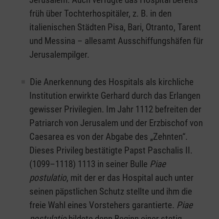
früh über Tochterhospitäler, z. B. in den
italienischen Städten Pisa, Bari, Otranto, Tarent
und Messina – allesamt Ausschiffungshäfen für
Jerusalempilger.
Die Anerkennung des Hospitals als kirchliche
Institution erwirkte Gerhard durch das Erlangen
gewisser Privilegien. Im Jahr 1112 befreiten der
Patriarch von Jerusalem und der Erzbischof von
Caesarea es von der Abgabe des „Zehnten“.
Dieses Privileg bestätigte Papst Paschalis II.
(1099–1118) 1113 in seiner Bulle
Piae
postulatio
, mit der er das Hospital auch unter
seinen päpstlichen Schutz stellte und ihm die
freie Wahl eines Vorstehers garantierte.
Piae
postulatio
bildete denn Beginn einer stetig