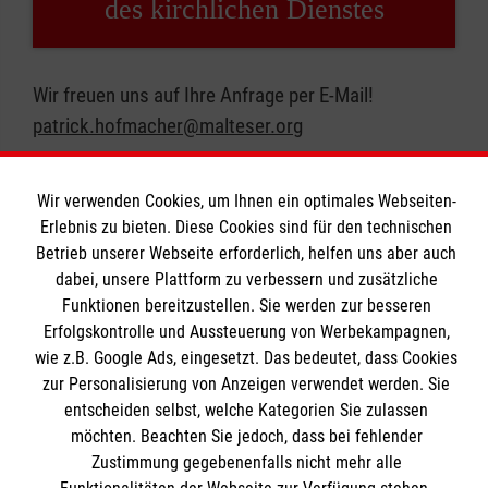
des kirchlichen Dienstes
Wir freuen uns auf Ihre Anfrage per E-Mail!
patrick.hofmacher@malteser.org
Wir verwenden Cookies, um Ihnen ein optimales Webseiten-
Erlebnis zu bieten. Diese Cookies sind für den technischen
Betrieb unserer Webseite erforderlich, helfen uns aber auch
dabei, unsere Plattform zu verbessern und zusätzliche
Geistliches Zentrum
Funktionen bereitzustellen. Sie werden zur besseren
Erfolgskontrolle und Aussteuerung von Werbekampagnen,
wie z.B. Google Ads, eingesetzt. Das bedeutet, dass Cookies
Seminare und Kurse
zur Personalisierung von Anzeigen verwendet werden. Sie
Jahresthema
Informationen
entscheiden selbst, welche Kategorien Sie zulassen
Gebete für Malteser
möchten. Beachten Sie jedoch, dass bei fehlender
Zustimmung gegebenenfalls nicht mehr alle
Praxishilfen für den Glauben
Kontakt