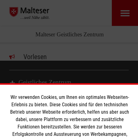
Malteser Geistliches Zentrum
Vorlesen
Geistliches Zentrum
Wir verwenden Cookies, um Ihnen ein optimales Webseiten-
Seminare und Kurse
Erlebnis zu bieten. Diese Cookies sind für den technischen
Betrieb unserer Webseite erforderlich, helfen uns aber auch
Jahresthema
Informationen
dabei, unsere Plattform zu verbessern und zusätzliche
Gebete für Malteser
Funktionen bereitzustellen. Sie werden zur besseren
Praxishilfen für den Glauben
Erfolgskontrolle und Aussteuerung von Werbekampagnen,