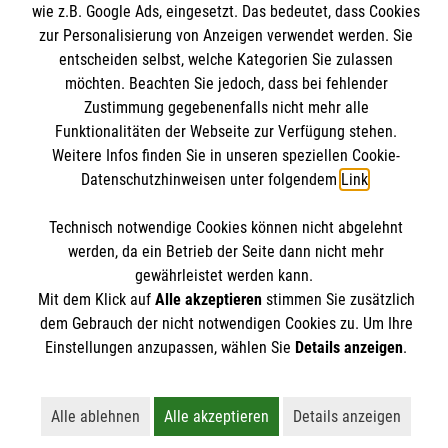
Kontakt
wie z.B. Google Ads, eingesetzt. Das bedeutet, dass Cookies
Ehreshovener Blog
Impressum
zur Personalisierung von Anzeigen verwendet werden. Sie
Malteser online
Spiritualität & Geschichte
entscheiden selbst, welche Kategorien Sie zulassen
Datenschutz
Materialbestellung
möchten. Beachten Sie jedoch, dass bei fehlender
Zustimmung gegebenenfalls nicht mehr alle
Malteser Kommende
Allgemeine Geschäftsbedingungen
Funktionalitäten der Webseite zur Verfügung stehen.
Kloster Bad Wimpfen
Soziale Netzwerke
Weitere Infos finden Sie in unseren speziellen Cookie-
Malteser Akademie
Datenschutzhinweisen unter folgendem
Link
.
Malteser in Deutschland
Technisch notwendige Cookies können nicht abgelehnt
Malteserorden
werden, da ein Betrieb der Seite dann nicht mehr
gewährleistet werden kann.
Mit dem Klick auf
Alle akzeptieren
stimmen Sie zusätzlich
dem Gebrauch der nicht notwendigen Cookies zu. Um Ihre
Einstellungen anzupassen, wählen Sie
Details anzeigen
.
Alle ablehnen
Alle akzeptieren
Details anzeigen
Lehnt alle nicht-essentiellen Cookies ab
Akzeptiert alle Cookies einschließl
Öffnet detailli