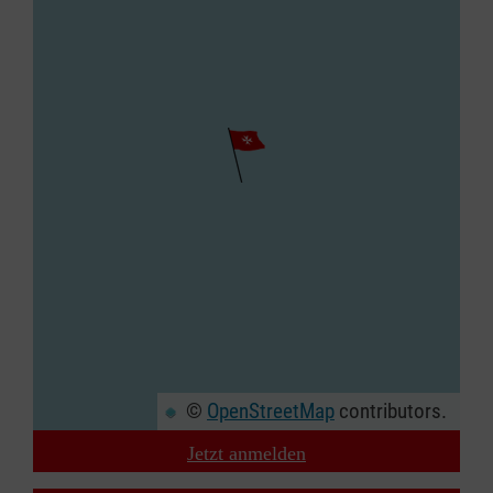
©
OpenStreetMap
contributors.
Jetzt anmelden
+
−