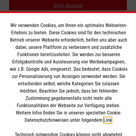
Seite drucken
⇧
Zurück zu den Suchergebnissen
Wir verwenden Cookies, um Ihnen ein optimales Webseiten-
Erlebnis zu bieten. Diese Cookies sind für den technischen
Betrieb unserer Webseite erforderlich, helfen uns aber auch
dabei, unsere Plattform zu verbessern und zusätzliche
Funktionen bereitzustellen. Sie werden zur besseren
Erfolgskontrolle und Aussteuerung von Werbekampagnen,
Geistliches Zentrum
wie z.B. Google Ads, eingesetzt. Das bedeutet, dass Cookies
zur Personalisierung von Anzeigen verwendet werden. Sie
entscheiden selbst, welche Kategorien Sie zulassen
Seminare und Kurse
möchten. Beachten Sie jedoch, dass bei fehlender
Jahresthema
Zustimmung gegebenenfalls nicht mehr alle
Informationen
Funktionalitäten der Webseite zur Verfügung stehen.
Gebete für Malteser
Weitere Infos finden Sie in unseren speziellen Cookie-
Praxishilfen für den Glauben
Datenschutzhinweisen unter folgendem
Link
.
Kontakt
Ehreshovener Blog
Impressum
Malteser online
Spiritualität & Geschichte
Technisch notwendige Cookies können nicht abgelehnt