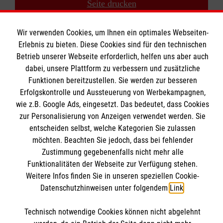
Seite drucken
Zurück zu den Suchergebnissen
Wir verwenden Cookies, um Ihnen ein optimales Webseiten-
Erlebnis zu bieten. Diese Cookies sind für den technischen
Betrieb unserer Webseite erforderlich, helfen uns aber auch
dabei, unsere Plattform zu verbessern und zusätzliche
Funktionen bereitzustellen. Sie werden zur besseren
Erfolgskontrolle und Aussteuerung von Werbekampagnen,
Geistliches Zentrum
wie z.B. Google Ads, eingesetzt. Das bedeutet, dass Cookies
zur Personalisierung von Anzeigen verwendet werden. Sie
entscheiden selbst, welche Kategorien Sie zulassen
Seminare und Kurse
möchten. Beachten Sie jedoch, dass bei fehlender
Zustimmung gegebenenfalls nicht mehr alle
Jahresthema
Informationen
Funktionalitäten der Webseite zur Verfügung stehen.
Gebete für Malteser
Weitere Infos finden Sie in unseren speziellen Cookie-
Praxishilfen für den Glauben
Datenschutzhinweisen unter folgendem
Link
.
Kontakt
Ehreshovener Blog
Impressum
Technisch notwendige Cookies können nicht abgelehnt
Malteser online
Spiritualität & Geschichte