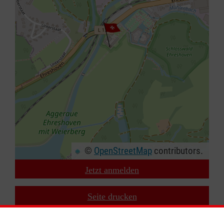
©
OpenStreetMap
contributors.
Jetzt anmelden
+
−
Seite drucken
⇧
Zurück zu den Suchergebnissen