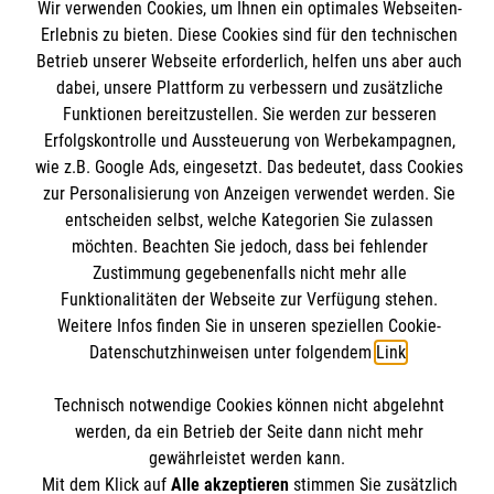
Wir verwenden Cookies, um Ihnen ein optimales Webseiten-
Erlebnis zu bieten. Diese Cookies sind für den technischen
Betrieb unserer Webseite erforderlich, helfen uns aber auch
dabei, unsere Plattform zu verbessern und zusätzliche
Funktionen bereitzustellen. Sie werden zur besseren
Erfolgskontrolle und Aussteuerung von Werbekampagnen,
Geistliches Zentrum
wie z.B. Google Ads, eingesetzt. Das bedeutet, dass Cookies
zur Personalisierung von Anzeigen verwendet werden. Sie
entscheiden selbst, welche Kategorien Sie zulassen
Seminare und Kurse
möchten. Beachten Sie jedoch, dass bei fehlender
Jahresthema
Zustimmung gegebenenfalls nicht mehr alle
Informationen
Funktionalitäten der Webseite zur Verfügung stehen.
Gebete für Malteser
Weitere Infos finden Sie in unseren speziellen Cookie-
Praxishilfen für den Glauben
Datenschutzhinweisen unter folgendem
Link
.
Kontakt
Ehreshovener Blog
Impressum
Malteser online
Technisch notwendige Cookies können nicht abgelehnt
Spiritualität & Geschichte
Datenschutz
werden, da ein Betrieb der Seite dann nicht mehr
Materialbestellung
gewährleistet werden kann.
Malteser Kommende
Mit dem Klick auf
Alle akzeptieren
stimmen Sie zusätzlich
Allgemeine Geschäftsbedingungen