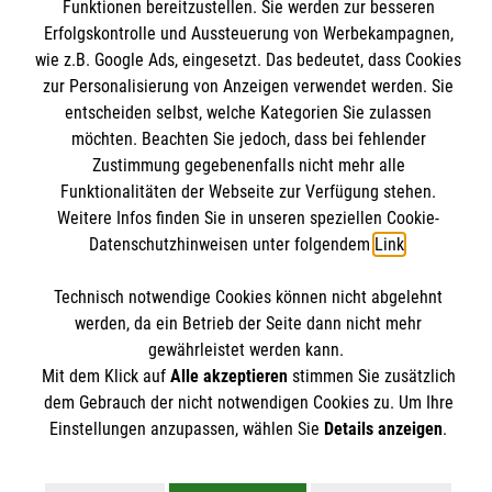
Funktionen bereitzustellen. Sie werden zur besseren
Erfolgskontrolle und Aussteuerung von Werbekampagnen,
Geistliches Zentrum
wie z.B. Google Ads, eingesetzt. Das bedeutet, dass Cookies
zur Personalisierung von Anzeigen verwendet werden. Sie
entscheiden selbst, welche Kategorien Sie zulassen
Seminare und Kurse
möchten. Beachten Sie jedoch, dass bei fehlender
Zustimmung gegebenenfalls nicht mehr alle
Jahresthema
Informationen
Funktionalitäten der Webseite zur Verfügung stehen.
Gebete für Malteser
Weitere Infos finden Sie in unseren speziellen Cookie-
Praxishilfen für den Glauben
Datenschutzhinweisen unter folgendem
Link
.
Kontakt
Ehreshovener Blog
Impressum
Malteser online
Technisch notwendige Cookies können nicht abgelehnt
Spiritualität & Geschichte
Datenschutz
werden, da ein Betrieb der Seite dann nicht mehr
Materialbestellung
gewährleistet werden kann.
Malteser Kommende
Mit dem Klick auf
Alle akzeptieren
stimmen Sie zusätzlich
Allgemeine Geschäftsbedingungen
dem Gebrauch der nicht notwendigen Cookies zu. Um Ihre
Kloster Bad Wimpfen
Soziale Netzwerke
Einstellungen anzupassen, wählen Sie
Details anzeigen
.
Malteser Akademie
Malteser in Deutschland