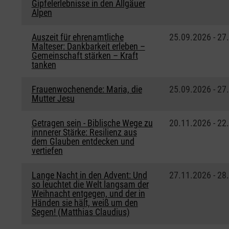
Gipfelerlebnisse in den Allgäuer
Alpen
Auszeit für ehrenamtliche
25.09.2026 - 27
Malteser: Dankbarkeit erleben –
Gemeinschaft stärken – Kraft
tanken
Frauenwochenende: Maria, die
25.09.2026 - 27
Mutter Jesu
Getragen sein - Biblische Wege zu
20.11.2026 - 22
innnerer Stärke: Resilienz aus
dem Glauben entdecken und
vertiefen
Lange Nacht in den Advent: Und
27.11.2026 - 28
so leuchtet die Welt langsam der
Weihnacht entgegen, und der in
Händen sie hält, weiß um den
Segen! (Matthias Claudius)