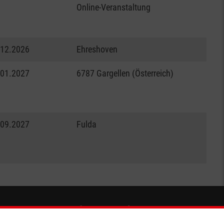
Online-Veranstaltung
.12.2026
Ehreshoven
.01.2027
6787 Gargellen (Österreich)
.09.2027
Fulda
Soziale Netzwerke