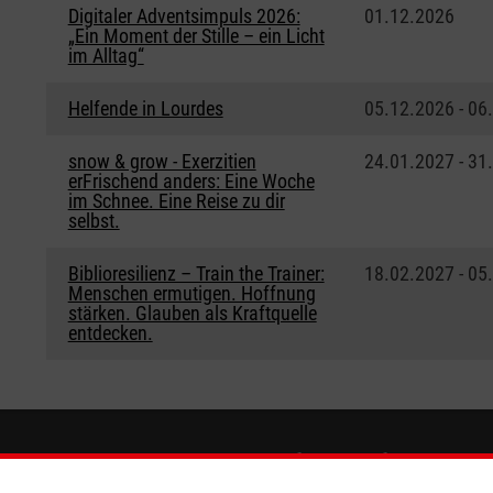
Digitaler Adventsimpuls 2026:
01.12.2026
„Ein Moment der Stille – ein Licht
im Alltag“
Helfende in Lourdes
05.12.2026 - 06
snow & grow - Exerzitien
24.01.2027 - 31
erFrischend anders: Eine Woche
im Schnee. Eine Reise zu dir
selbst.
Biblioresilienz – Train the Trainer:
18.02.2027 - 05
Menschen ermutigen. Hoffnung
stärken. Glauben als Kraftquelle
entdecken.
ionen
Malteser online